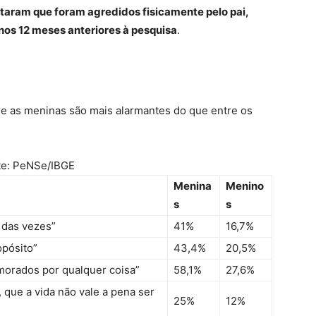
aram que foram agredidos fisicamente pelo pai,
nos 12 meses anteriores à pesquisa
.
re as meninas são mais alarmantes do que entre os
te: PeNSe/IBGE
Menina
Menino
s
s
 das vezes”
41%
16,7%
opósito”
43,4%
20,5%
morados por qualquer coisa”
58,1%
27,6%
que a vida não vale a pena ser
25%
12%