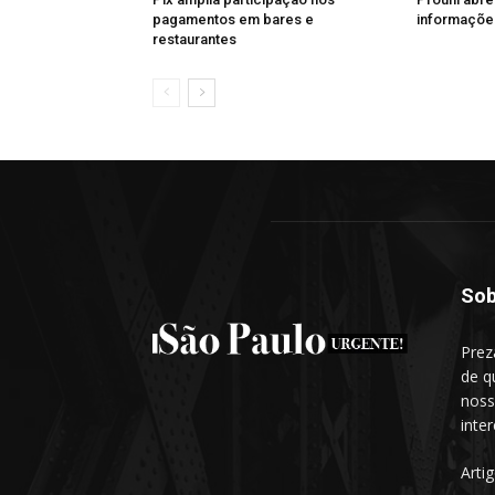
pagamentos em bares e
informações
restaurantes
Sob
Prez
de q
noss
inte
Arti