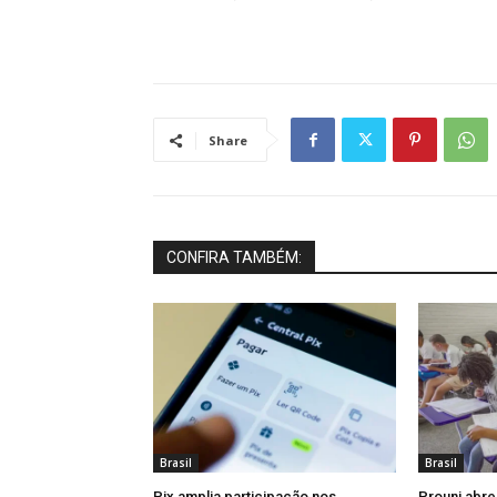
Share
CONFIRA TAMBÉM:
Brasil
Brasil
Pix amplia participação nos
Prouni abr