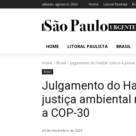
sábado, agosto 8, 2026
Home
Litoral Paulista
Br
HOME
LITORAL PAULISTA
BRASIL
Home
Brasil
Julgamento do Haidar coloca à prova a
Brasil
Julgamento do Hai
justiça ambiental
a COP-30
24 de novembro de 2025