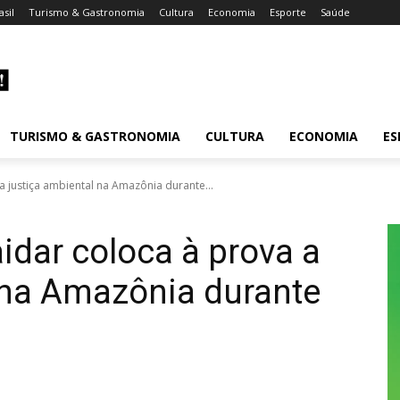
asil
Turismo & Gastronomia
Cultura
Economia
Esporte
Saúde
TURISMO & GASTRONOMIA
CULTURA
ECONOMIA
ES
 justiça ambiental na Amazônia durante...
dar coloca à prova a
 na Amazônia durante